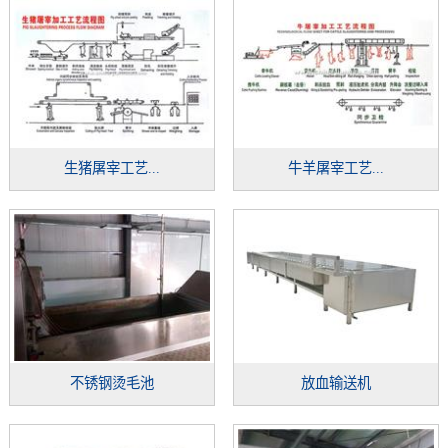
生猪屠宰工艺...
牛羊屠宰工艺...
不锈钢烫毛池
放血输送机