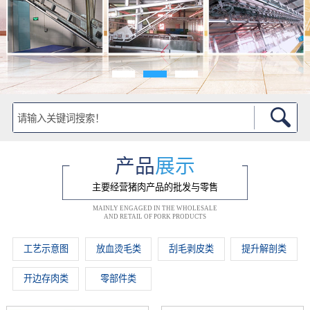
产品
展示
主要经营猪肉产品的批发与零售
MAINLY ENGAGED IN THE WHOLESALE
AND RETAIL OF PORK PRODUCTS
工艺示意图
放血烫毛类
刮毛剥皮类
提升解剖类
开边存肉类
零部件类