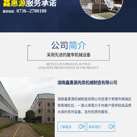
鑫惠源
服务承诺
0736--2780180
服务热线：
公司
简介
采用先进的屠宰机械设备
METICULOUS PROCESS, SO THAT
EXQUISITE PRESENTATION OF THE PROJECT
湖南鑫惠源肉类机械制造有限公司
湖南鑫惠源机械制造有限公司坐落于常德市鼎城区
郭家铺社区，一直以来致力于向客户提供较高品质
水准的系列设备，及时优质的服务...
了解更多
联系我们