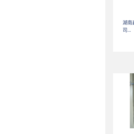
湖南
司...