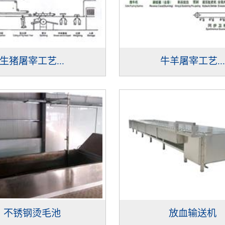
生猪屠宰工艺...
牛羊屠宰工艺..
不锈钢烫毛池
放血输送机