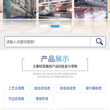
产品
展示
主要经营猪肉产品的批发与零售
MAINLY ENGAGED IN THE WHOLESALE
AND RETAIL OF PORK PRODUCTS
工艺示意图
放血烫毛类
刮毛剥皮类
提升解剖类
开边存肉类
零部件类