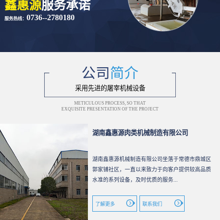
鑫惠源
服务承诺
0736--2780180
服务热线：
公司
简介
采用先进的屠宰机械设备
METICULOUS PROCESS, SO THAT
EXQUISITE PRESENTATION OF THE PROJECT
湖南鑫惠源肉类机械制造有限公司
湖南鑫惠源机械制造有限公司坐落于常德市鼎城区
郭家铺社区，一直以来致力于向客户提供较高品质
水准的系列设备，及时优质的服务...
了解更多
联系我们