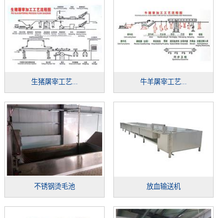
生猪屠宰工艺...
牛羊屠宰工艺...
不锈钢烫毛池
放血输送机