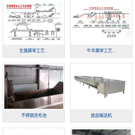
生猪屠宰工艺...
牛羊屠宰工艺...
不锈钢烫毛池
放血输送机