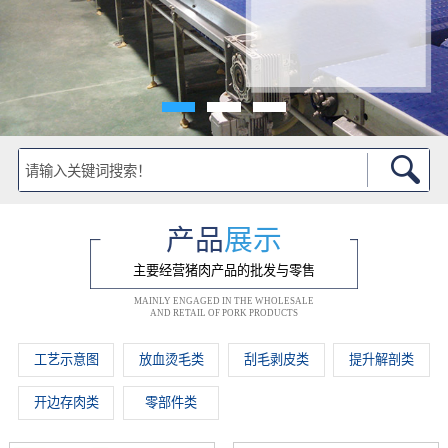
产品
展示
主要经营猪肉产品的批发与零售
MAINLY ENGAGED IN THE WHOLESALE
AND RETAIL OF PORK PRODUCTS
工艺示意图
放血烫毛类
刮毛剥皮类
提升解剖类
开边存肉类
零部件类