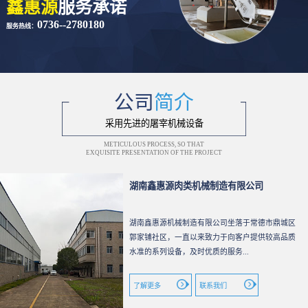
鑫惠源
服务承诺
0736--2780180
服务热线：
公司
简介
采用先进的屠宰机械设备
METICULOUS PROCESS, SO THAT
EXQUISITE PRESENTATION OF THE PROJECT
湖南鑫惠源肉类机械制造有限公司
湖南鑫惠源机械制造有限公司坐落于常德市鼎城区
郭家铺社区，一直以来致力于向客户提供较高品质
水准的系列设备，及时优质的服务...
了解更多
联系我们